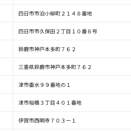
四⽇市市泊⼩柳町２１４８番地
四⽇市市久保⽥２丁⽬１０番８号
鈴⿅市神⼾本多町７６２
三重県鈴⿅市神⼾本多町７６２
津市垂⽔９９番地の１
津市桜橋３丁⽬４０１番地
伊賀市⻄明寺７０３ー１