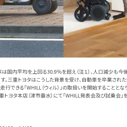
国内平均を上回る30.9％を超え（注１）、⼈⼝減少も今
す。三重トヨタはこうした背景を受け、⾃動⾞を卒業され
できる「WHILL（ウィル）」の取扱いを開始することとな
トヨタ本店（津市垂⽔）にて「WHILL発表会及び試乗会」