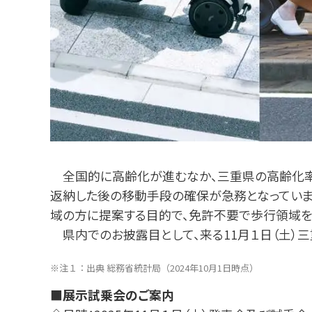
全国的に⾼齢化が進むなか、三重県の⾼齢化率は
返納した後の移動⼿段の確保が急務となっていま
域の⽅に提案する⽬的で、免許不要で歩⾏領域を⾛⾏
県内でのお披露⽬として、来る11⽉１⽇（⼟）三重
注１：出典 総務省統計局（2024年10⽉1⽇時点）
■展⽰試乗会のご案内