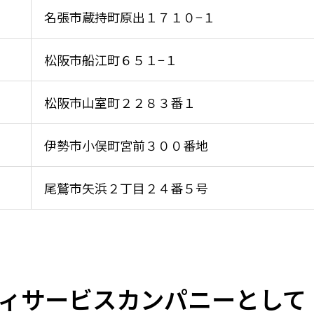
名張市蔵持町原出１７１０−１
松阪市船江町６５１−１
松阪市⼭室町２２８３番１
伊勢市⼩俣町宮前３００番地
尾鷲市⽮浜２丁⽬２４番５号
ィサービスカンパニーとして