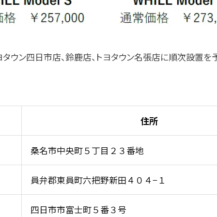
タウン四⽇市店、鈴⿅店、トヨタウン名張店に順次設置を予
住所
桑名市中央町５丁⽬２３番地
員弁郡東員町六把野新⽥４０４−１
四⽇市市富⼠町５番３号