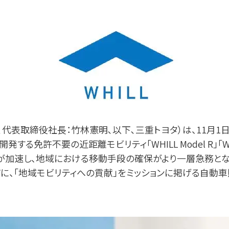
取締役社⻑：⽵林憲明､以下､三重トヨタ）は、11⽉1⽇（⼟
許不要の近距離モビリティ「WHILL Model R」「WHILL Mod
化が加速し、地域における移動⼿段の確保がより⼀層急務と
に、「地域モビリティへの貢献」をミッションに掲げる⾃動⾞