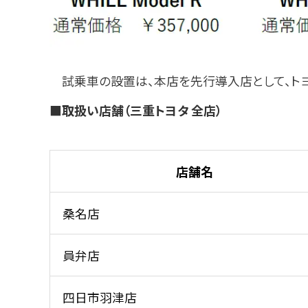
試乗⾞の設置は、本店を先⾏導⼊店として、トヨ
■取扱い店舗（三重トヨタ 全店）
店舗名
桑名店
員弁店
四⽇市⽻津店