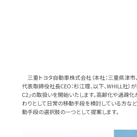
三重トヨタ⾃動⾞株式会社（本社：三重県津市､代表
代表取締役社⻑CEO：杉江理、以下、WHILL社）が開発する免
C2」の取扱いを開始いたします。⾼齢化や過疎
わりとして⽇常の移動⼿段を検討している⽅など
動⼿段の選択肢の⼀つとして提案します。