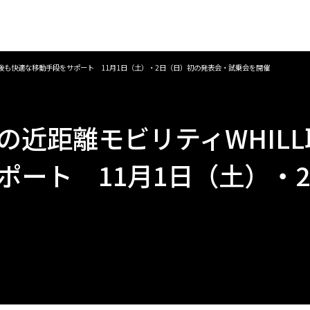
納後も快適な移動⼿段をサポート 11⽉1⽇（⼟）・2⽇（⽇）初の発表会・試乗会を開催
近距離モビリティWHILL
ポート 11⽉1⽇（⼟）・