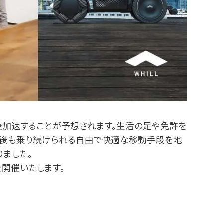
後加速することが予想されます。⽣活の⾜や免許を
た後も乗り続けられる⾃由で快適な移動⼿段を地
りました。
を開催いたします。