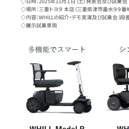
◇⽇時：2025年11⽉１⽇（⼟）発表会及び試乗会 13
◇場所：三重トヨタ 本店（三重県津市垂⽔９９番
◇内容：WHILLの紹介・デモ実演及び試乗会（段
◇展⽰試乗⾞両