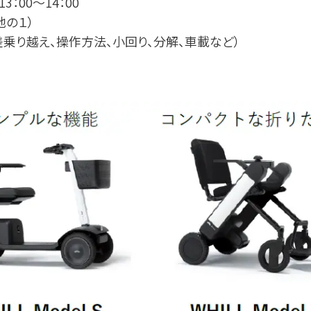
：00〜14：00
地の１）
差乗り越え、操作⽅法、⼩回り、分解、⾞載など）